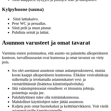
Kylpyhuone (sauna)
Siisti lattiakaivo.
Pese WC ja pesuallas.
Siisti peili ja muut pinnat.
Puhdista seinät ja lattiat.
Asunnon varusteet ja omat tavarat
Varmista ennen poismuuttoa, että asunto on palautettu alkuperäiseen
kuntoon, turvallisuusasiat ovat kunnossa ja omat tavarasi on viety
pois.
Jos olet asentanut asuntoon oman astianpesukoneesi, muista
koota kaappi alkuperäiseen kuntoonsa. Ehkäise vesivahinkoja
sulkemalla ja irrottamalla asianmukaiset vesi- ja
viemäriliitännät (lisätietoa kiinteistöpalvelulta).
Jätä valaisinpistorasiat ennalleen: ei irtonaisia johtoja,
poistettuja suojia jne.
Palohälyttimen tulee olla toimintakunnossa.
Mahdolliset käyttöohjeet tulee jättää asuntoon.
Kuljeta pois omat huonekalusi ja keittiötarvikkeesi. Voit viedä
asianmukaisille kierrätyspisteille.