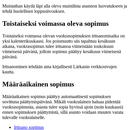
Muistathan käydä läpi alla oleva muistilista asunnon luovutukseen ja
tehdä huolellisen loppusiivouksen.
Toistaiseksi voimassa oleva sopimus
Toistaiseksi voimassa olevan vuokrasopimuksen irtisanomisaika on
yksi kalenterikuukausi. Jos poismuutto siis tapahtuu kesäkuun
aikana, vuokrasopimus tulee irtisanoa viimeistään toukokuun
viimeisenä päivänä, jolloin sopimus päättyy kesäkuun viimeisenä
päivänä.
Irtisanominen tehdään aina kirjallisesti Lärkanin verkkosivujen
kautta.
Määräaikainen sopimus
Määräaikainen sopimus päättyy automaattisesti sopimuksen
sovittuna päättymispäivänä. Mikäli vuokralainen haluaa pidentää
vuokrasopimusta, asiasta tulee sopia hyvissä ajoin (noin kuukausi)
ennen sopimuksen päättymistä, sillä asunto voidaan muuten varata
tulevalle vuokralaiselle.
Irtisano sopimus