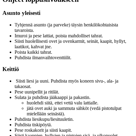
Asunto yleisesti
Tyhjennä asunto (ja parveke) täysin henkilökohtaisista
tavaroista.
Imuroi ja pese lattiat, poista mahdolliset tahrat.
Siisti huolellisesti ovet ja ovenkarmit, seinät, kaapit, hyllyt,
laatikot, kahvat jne.
Poista kaikki tahrat.
Puhdista ilmanvaihtoventtiilit.
Keittiö
Siisti liesi ja uuni. Puhdista myös koneen sivu-, ala- ja
takaosat.
Pese uunipellit ja ritilät.
Sulata ja puhdista jääkaappi ja pakastin.
huolehdi siitä, ettei vettä valu lattialle.
jätä ovet auki ja sammuta sähköt (vedä pistotulpat
mielellään seinästä).
Puhdista liesikupu/liesituuletin.
Puhdista tiskipöytä.
Pese roskakorit ja siisti kaapit.
Siisti kaappien, hyllyjen ja pintojen sisä- ja ulkopuolet.