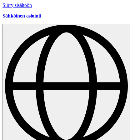
Siirry sisältöön
Sähköinen asiointi