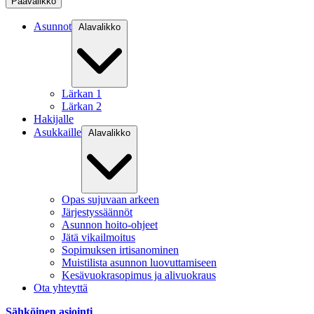
Päävalikko
Asunnot
Alavalikko
Lärkan 1
Lärkan 2
Hakijalle
Asukkaille
Alavalikko
Opas sujuvaan arkeen
Järjestyssäännöt
Asunnon hoito-ohjeet
Jätä vikailmoitus
Sopimuksen irtisanominen
Muistilista asunnon luovuttamiseen
Kesävuokrasopimus ja alivuokraus
Ota yhteyttä
Sähköinen asiointi