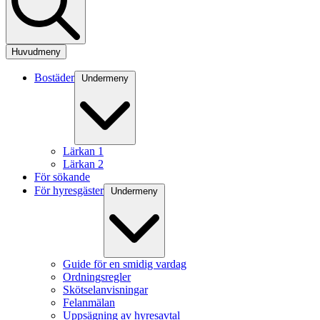
Huvudmeny
Bostäder
Undermeny
Lärkan 1
Lärkan 2
För sökande
För hyresgäster
Undermeny
Guide för en smidig vardag
Ordningsregler
Skötselanvisningar
Felanmälan
Uppsägning av hyresavtal