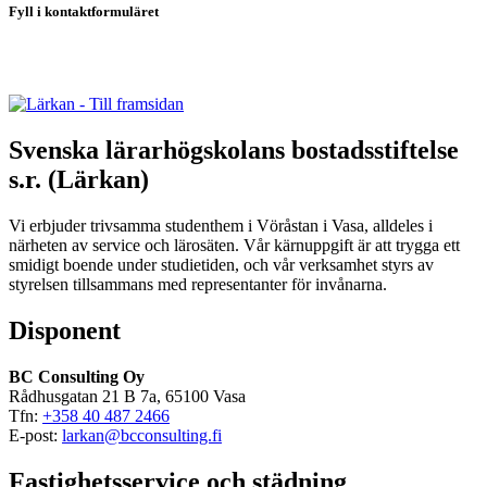
Fyll i kontaktformuläret
Svenska lärarhögskolans bostadsstiftelse
s.r. (Lärkan)
Vi erbjuder trivsamma studenthem i Vöråstan i Vasa, alldeles i
närheten av service och lärosäten. Vår kärnuppgift är att trygga ett
smidigt boende under studietiden, och vår verksamhet styrs av
styrelsen tillsammans med representanter för invånarna.
Disponent
BC Consulting Oy
Rådhusgatan 21 B 7a, 65100 Vasa
Tfn:
+358 40 487 2466
E-post:
larkan@bcconsulting.fi
Fastighetsservice och städning