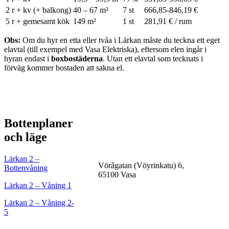
2 r + kv (+ balkong)
40 – 67 m²
7 st
666,85-846,19 €
5 r + gemesamt kök
149 m²
1 st
281,91 € / rum
Obs:
Om du hyr en etta eller tvåa i Lärkan måste du teckna ett eget
elavtal (till exempel med Vasa Elektriska), eftersom elen ingår i
hyran endast i
boxbostäderna
. Utan ett elavtal som tecknats i
förväg kommer bostaden att sakna el.
Bottenplaner
och läge
Lärkan 2 –
Vörågatan (Vöyrinkatu) 6,
Bottenvåning
65100 Vasa
Lärkan 2 – Våning 1
Lärkan 2 – Våning 2-
5