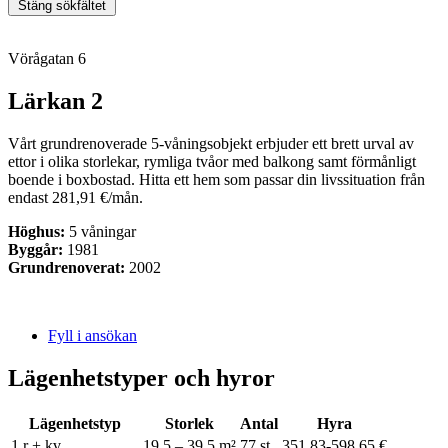
Stäng sökfältet
Vörågatan 6
Lärkan 2
Vårt grundrenoverade 5-våningsobjekt erbjuder ett brett urval av
ettor i olika storlekar, rymliga tvåor med balkong samt förmånligt
boende i boxbostad. Hitta ett hem som passar din livssituation från
endast 281,91 €/mån.
Höghus:
5 våningar
Byggår:
1981
Grundrenoverat:
2002
Fyll i ansökan
Lägenhetstyper och hyror
Lägenhetstyp
Storlek
Antal
Hyra
1 r + kv
19,5 – 39,5 m²
77 st
351,83-598,65 €