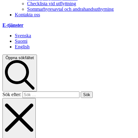
Checklista vid utflyttning
Sommarhyresavtal och andrahandsuthyrning
Kontakta oss
E-tjänster
Svenska
Suomi
English
Öppna sökfältet
Sök efter: