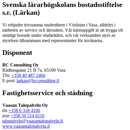
Svenska lärarhögskolans bostadsstiftelse
s.r. (Lärkan)
Vi erbjuder trivsamma studenthem i Vöråstan i Vasa, alldeles i
närheten av service och lärosäten. Vår kärnuppgift är att trygga ett
smidigt boende under studietiden, och vår verksamhet styrs av
styrelsen tillsammans med representanter för invånarna.
Disponent
BC Consulting Oy
Rådhusgatan 21 B 7a, 65100 Vasa
Tfn:
+358 40 487 2466
E-post:
larkan@bcconsulting.fi
Fastighetsservice och städning
Vaasan Talopalvelu Oy
tfn
+358 6 318 4100
jour
+358 50 514 6110
talopalvelu@vaasantalopalvelu.fi
www.vaasantalopalvelu.fi