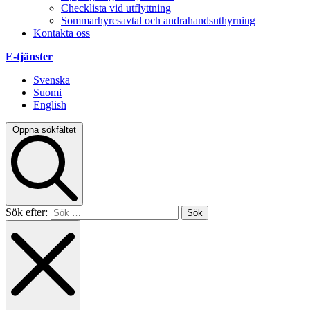
Checklista vid utflyttning
Sommarhyresavtal och andrahandsuthyrning
Kontakta oss
E-tjänster
Svenska
Suomi
English
Öppna sökfältet
Sök efter: