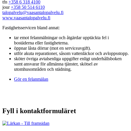
tfn
+358 6 318 4100
jour
+358 50 514 6110
talopalvelu@vaasantalopalvelu.fi
www.vaasantalopalvelu.fi
Fastighetsservicen bland annat:
tar emot felanmälningar och åtgärdar upptäckta fel i
bostäderna eller fastigheterna.
öppnar låsta dörrar (mot en serviceavgift).
utför akuta reparationer, såsom vattenläckor och avloppsstopp.
sköter övriga avtalsenliga uppgifter enligt underhållsboken
samt ansvarar för allmänna tjänster, skötsel av
utomhusområden och städning.
Gör en felanmälan
Fyll i kontaktformuläret