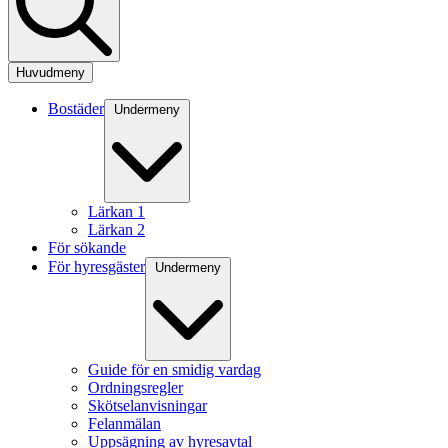
Huvudmeny
Bostäder
Undermeny
Lärkan 1
Lärkan 2
För sökande
För hyresgäster
Undermeny
Guide för en smidig vardag
Ordningsregler
Skötselanvisningar
Felanmälan
Uppsägning av hyresavtal