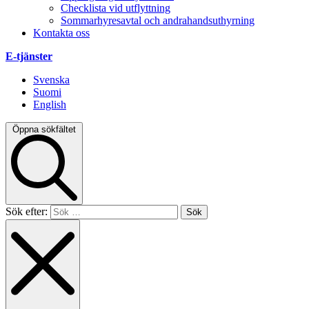
Checklista vid utflyttning
Sommarhyresavtal och andrahandsuthyrning
Kontakta oss
E-tjänster
Svenska
Suomi
English
Öppna sökfältet
Sök efter: