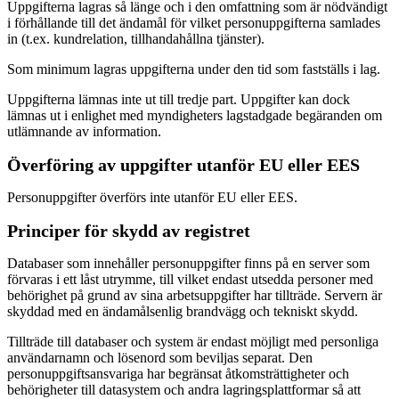
Uppgifterna lagras så länge och i den omfattning som är nödvändigt
i förhållande till det ändamål för vilket personuppgifterna samlades
in (t.ex. kundrelation, tillhandahållna tjänster).
Som minimum lagras uppgifterna under den tid som fastställs i lag.
Uppgifterna lämnas inte ut till tredje part. Uppgifter kan dock
lämnas ut i enlighet med myndigheters lagstadgade begäranden om
utlämnande av information.
Överföring av uppgifter utanför EU eller EES
Personuppgifter överförs inte utanför EU eller EES.
Principer för skydd av registret
Databaser som innehåller personuppgifter finns på en server som
förvaras i ett låst utrymme, till vilket endast utsedda personer med
behörighet på grund av sina arbetsuppgifter har tillträde. Servern är
skyddad med en ändamålsenlig brandvägg och tekniskt skydd.
Tillträde till databaser och system är endast möjligt med personliga
användarnamn och lösenord som beviljas separat. Den
personuppgiftsansvariga har begränsat åtkomsträttigheter och
behörigheter till datasystem och andra lagringsplattformar så att