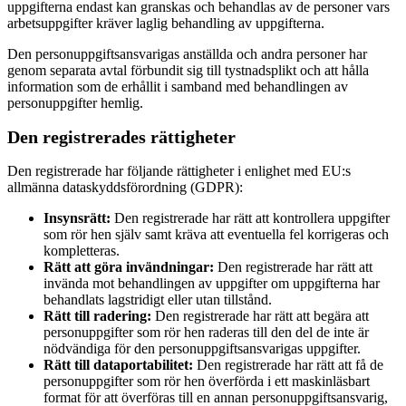
uppgifterna endast kan granskas och behandlas av de personer vars
arbetsuppgifter kräver laglig behandling av uppgifterna.
Den personuppgiftsansvarigas anställda och andra personer har
genom separata avtal förbundit sig till tystnadsplikt och att hålla
information som de erhållit i samband med behandlingen av
personuppgifter hemlig.
Den registrerades rättigheter
Den registrerade har följande rättigheter i enlighet med EU:s
allmänna dataskyddsförordning (GDPR):
Insynsrätt:
Den registrerade har rätt att kontrollera uppgifter
som rör hen själv samt kräva att eventuella fel korrigeras och
kompletteras.
Rätt att göra invändningar:
Den registrerade har rätt att
invända mot behandlingen av uppgifter om uppgifterna har
behandlats lagstridigt eller utan tillstånd.
Rätt till radering:
Den registrerade har rätt att begära att
personuppgifter som rör hen raderas till den del de inte är
nödvändiga för den personuppgiftsansvarigas uppgifter.
Rätt till dataportabilitet:
Den registrerade har rätt att få de
personuppgifter som rör hen överförda i ett maskinläsbart
format för att överföras till en annan personuppgiftsansvarig,