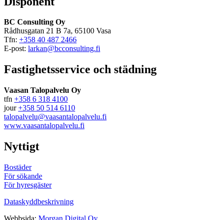
Disponent
BC Consulting Oy
Rådhusgatan 21 B 7a, 65100 Vasa
Tfn:
+358 40 487 2466
E-post:
larkan@bcconsulting.fi
Fastighetsservice och städning
Vaasan Talopalvelu Oy
tfn
+358 6 318 4100
jour
+358 50 514 6110
talopalvelu@vaasantalopalvelu.fi
www.vaasantalopalvelu.fi
Nyttigt
Bostäder
För sökande
För hyresgäster
Dataskyddbeskrivning
Webbsida:
Morgan Digital Oy