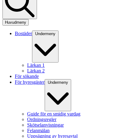
Huvudmeny
Bostäder
Undermeny
Lärkan 1
Lärkan 2
För sökande
För hyresgäster
Undermeny
Guide för en smidig vardag
Ordningsregler
Skötselanvisningar
Felanmälan
Uppsägning av hyresavtal